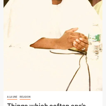
A LA UNE
RELIGION
Things which soften one’s