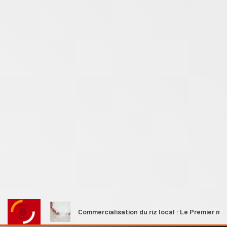
ales
Commercialisation du riz local : Le Premier ministre A