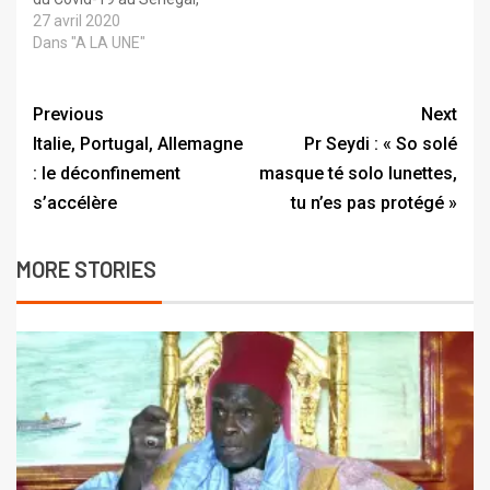
ce lundi 27 avril 2020. Les
27 avril 2020
nouveaux cas… Ainsi, ce
Dans "A LA UNE"
lundi 27 avril 2020, sur
677 tests réalisés, le
Sénégal a enregistré 64
Previous
Next
nouveaux cas. Il s’agit,…
Italie, Portugal, Allemagne
Pr Seydi : « So solé
: le déconfinement
masque té solo lunettes,
s’accélère
tu n’es pas protégé »
MORE STORIES