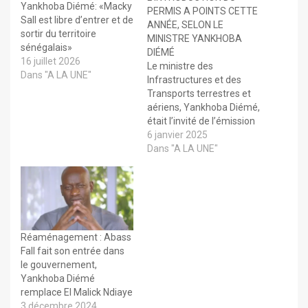
Yankhoba Diémé: «Macky
PERMIS A POINTS CETTE
Sall est libre d’entrer et de
ANNÉE, SELON LE
sortir du territoire
MINISTRE YANKHOBA
sénégalais»
DIÉMÉ
16 juillet 2026
Le ministre des
Dans "A LA UNE"
Infrastructures et des
Transports terrestres et
aériens, Yankhoba Diémé,
était l’invité de l’émission
En Vérité sur Radio
6 janvier 2025
Sénégal où il a abordé
Dans "A LA UNE"
plusieurs questions
d’actualité relatives à la
sécurité routière, aux
réformes dans le secteur
des transports et les
préoccupations des
Réaménagement : Abass
aiguilleurs du ciel. L’une
Fall fait son entrée dans
des…
le gouvernement,
Yankhoba Diémé
remplace El Malick Ndiaye
3 décembre 2024