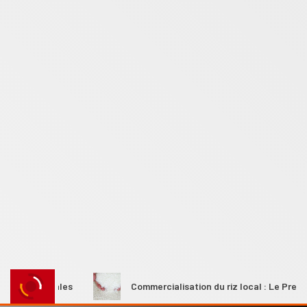
 rurales
Commercialisation du riz local : Le Premier minis