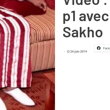
p1 ave
Sakho
Fac
24 juin 2019