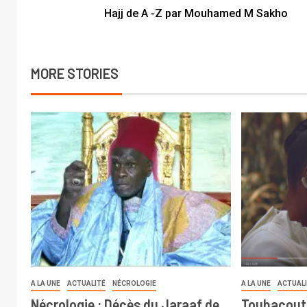
Hajj de A -Z par Mouhamed M Sakho
MORE STORIES
A LA UNE
ACTUALITÉ
NÉCROLOGIE
A LA UNE
ACTUAL
Nécrologie : Décès du Jaraaf de
Toubacout