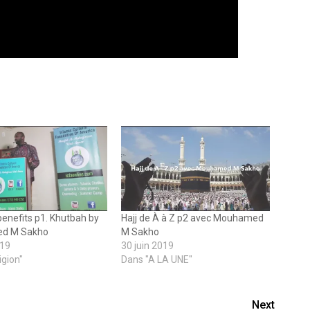
 benefits p1. Khutbah by
Hajj de À à Z p2 avec Mouhamed
d M Sakho
M Sakho
019
30 juin 2019
igion"
Dans "A LA UNE"
Next