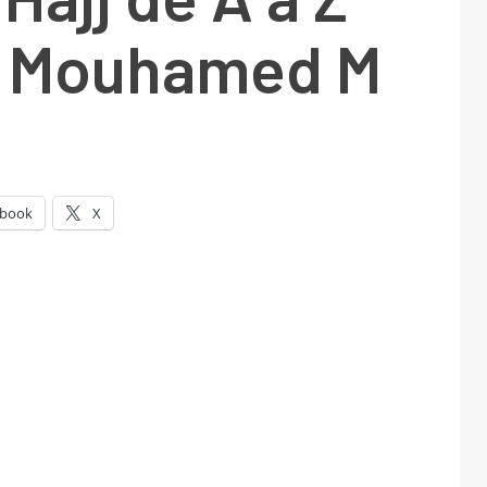
c Mouhamed M
ebook
X