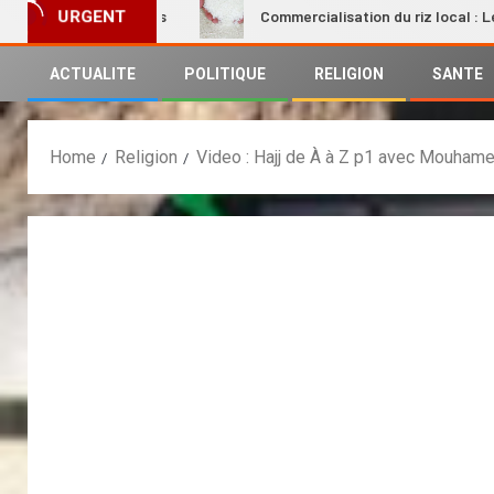
mes rurales
Commercialisation du riz local : Le Premier mi
URGENT
ACTUALITE
POLITIQUE
RELIGION
SANTE
Home
Religion
Video : Hajj de À à Z p1 avec Mouham