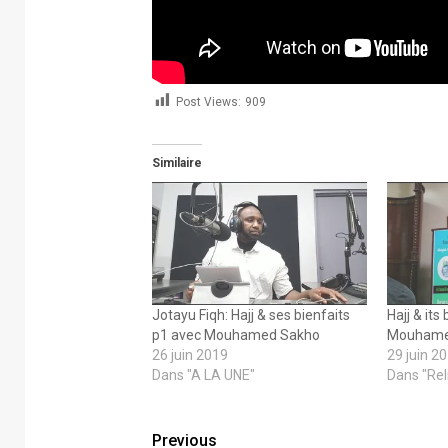
Post Views:
909
Similaire
Jotayu Fiqh: Hajj & ses bienfaits
Hajj & its
p1 avec Mouhamed Sakho
Mouhame
26 juin 2019
29 juin 2
Dans "A LA UNE"
Dans "Rel
Previous