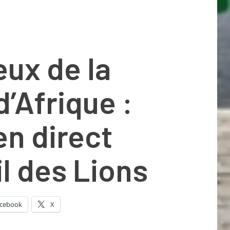
eux de la
’Afrique :
en direct
il des Lions
cebook
X