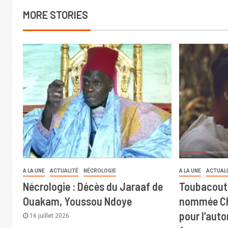
MORE STORIES
A LA UNE
ACTUALITÉ
NÉCROLOGIE
A LA UNE
ACTUAL
Nécrologie : Décès du Jaraaf de
Toubacout
Ouakam, Youssou Ndoye
nommée Ch
pour l’aut
16 juillet 2026