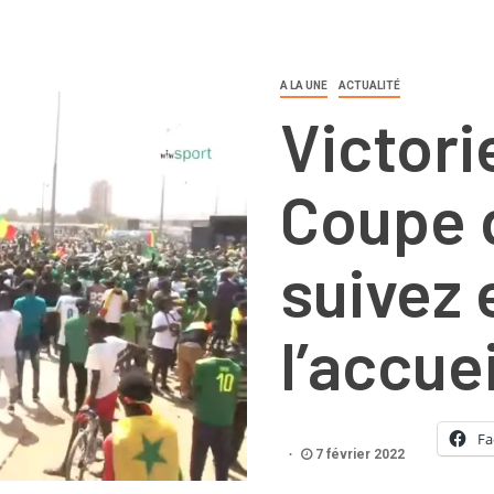
A LA UNE
ACTUALITÉ
Victori
Coupe d
suivez 
l’accue
Fa
7 février 2022