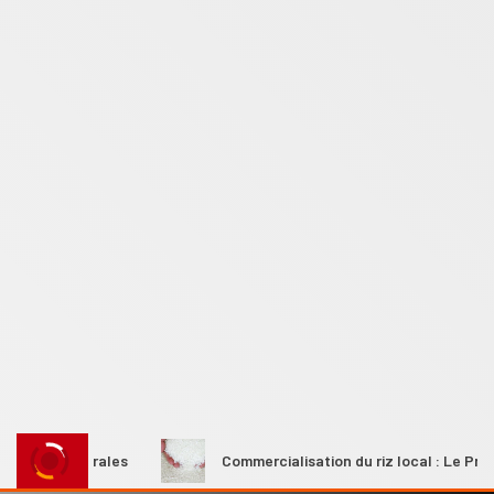
es rurales
Commercialisation du riz local : Le Premier min