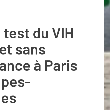
e test du VIH
 et sans
ance à Paris
lpes-
mes