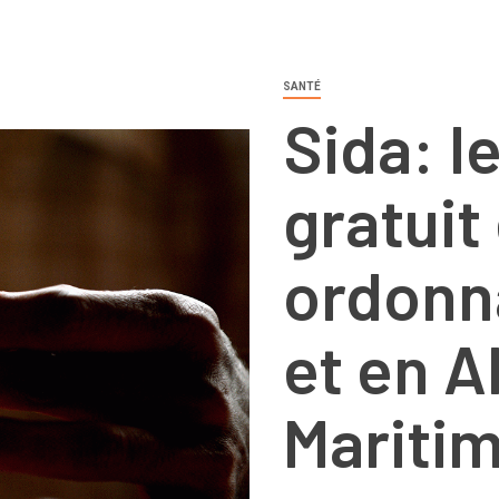
SANTÉ
Sida: l
gratuit
ordonn
et en A
Mariti