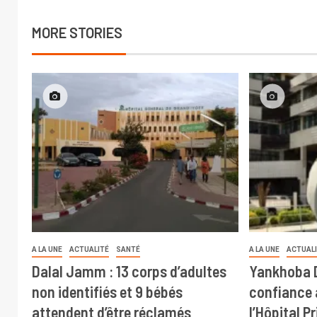
MORE STORIES
A LA UNE
ACTUALITÉ
SANTÉ
A LA UNE
ACTUAL
Dalal Jamm : 13 corps d’adultes
Yankhoba D
non identifiés et 9 bébés
confiance 
attendent d’être réclamés
l’Hôpital P