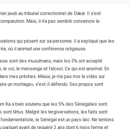
r jeudi au tribunal correctionnel de Dakar. Il s’est
 comparution. Mais, il n’a pas semblé convaincre le
usations qui pèsent sur sa personne. Il a expliqué que les
ée, où il animait une conférence religieuse.
alaise sont des musulmans, mais les 5% ont accepté
e, le vol, le mensonge et l’alcool. Ce qui est anormal. En
dans mes prêches. Mieux, je n’ai pas mis la vidéo sur
aire un montage», s’est-il défendu. Ses propos sont
mam Ka a bien soutenu que les 5% des Sénégalais sont
 sont têtus. Malgré les tergiversations, les faits sont
u fondamentaliste, le Sénégal est un pays laïc. Ne tentons
du parquet avant de requérir 2 ans dont 6 mois ferme et