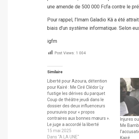
une amende de 500 000 Fcfa contre le pré
Pour rappel, l’Imam Galadio Kâ a été attrai
biais d’un système informatique. Selon eux
igfm
Post Views:
1 004
Similaire
Liberté pour Azoura, détention
pour Kaïré : Me Ciré Clédor Ly
fustige les dérives du parquet
Coup de théâtre jeudi dans le
dossier des deux influenceurs
poursuivis pour « propos
contraires aux bonnes mœurs ».
Injures o
Le juge a accordé la liberté
Me Bamba
provisoire à Assane Guèye, alias
15 mai 2025
l’accusat
Azoura Fall, malgré l’opposition
Dans "A LA UNE"
Kairé