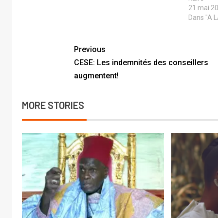
ferme du procureur de la
21 mai 2
République. Son codétenu, Elhadji
Dans "A 
Ousseynou Kaïré, reste quant à lui
en…
Previous
CESE: Les indemnités des conseillers
augmentent!
MORE STORIES