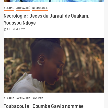
A LA UNE
ACTUALITÉ
NÉCROLOGIE
Nécrologie : Décès du Jaraaf de Ouakam,
Youssou Ndoye
16 juillet 2026
A LA UNE
ACTUALITÉ
SOCIETÉ
Toubacouta : Coumba Gawlo nommée