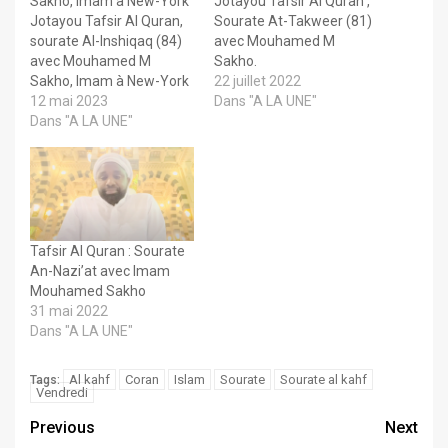
Sakho, Imam à New-York
Jotayou Tafsir Al Quran ,
Jotayou Tafsir Al Quran,
Sourate At-Takweer (81)
sourate Al-Inshiqaq (84)
avec Mouhamed M
avec Mouhamed M
Sakho.
Sakho, Imam à New-York
22 juillet 2022
12 mai 2023
Dans "A LA UNE"
Dans "A LA UNE"
Tafsir Al Quran : Sourate
An-Nazi’at avec Imam
Mouhamed Sakho
31 mai 2022
Dans "A LA UNE"
Al kahf
Coran
Islam
Sourate
Sourate al kahf
Tags:
Vendredi
Previous
Next