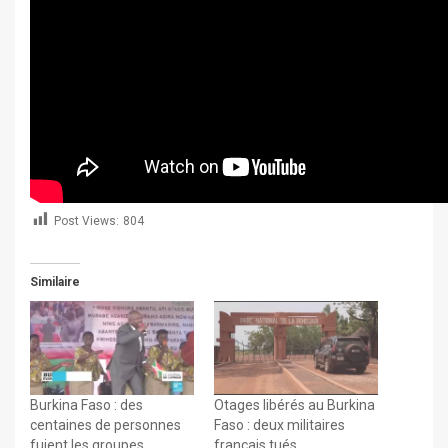
Post Views:
804
Similaire
Burkina Faso : des
Otages libérés au Burkina
centaines de personnes
Faso : deux militaires
fuient les groupes
français tués