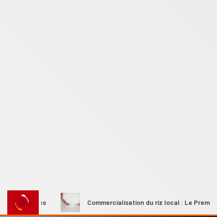
 rurales
Commercialisation du riz local : Le Premier minist