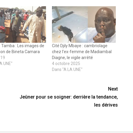
 Tamba : Les images de
Cité Djily Mbaye : cambriolage
ion de Bineta Camara
chez l’ex-femme de Madiambal
019
Diagne, le vigile arrêté
LA UNE"
4 octobre 2025
Dans "A LA UNE"
Next
Jeûner pour se soigner: derrière la tendance,
les dérives