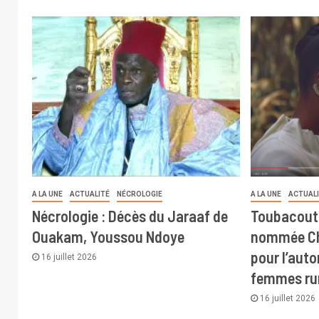
A LA UNE
ACTUALITÉ
NÉCROLOGIE
A LA UNE
ACTUAL
Nécrologie : Décès du Jaraaf de
Toubacout
Ouakam, Youssou Ndoye
nommée Ch
pour l’aut
16 juillet 2026
femmes ru
16 juillet 2026