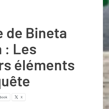
 de Bineta
 : Les
rs éléments
quête
ebook
X