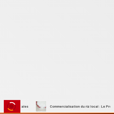
s rurales
Commercialisation du riz local : Le Premier minis