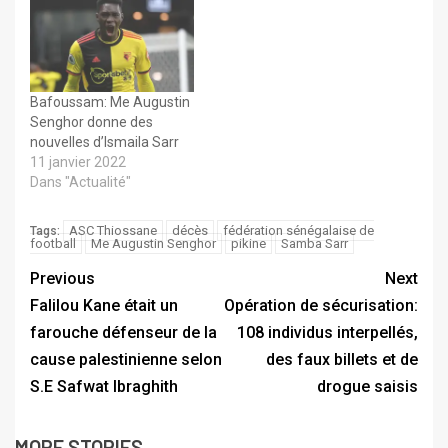
Bafoussam: Me Augustin
Senghor donne des
nouvelles d’Ismaila Sarr
11 janvier 2022
Dans "Actualité"
ASC Thiossane
décès
fédération sénégalaise de
Tags:
football
Me Augustin Senghor
pikine
Samba Sarr
Previous
Next
Falilou Kane était un
Opération de sécurisation:
farouche défenseur de la
108 individus interpellés,
cause palestinienne selon
des faux billets et de
S.E Safwat Ibraghith
drogue saisis
MORE STORIES