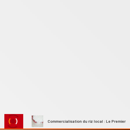
ales
Commercialisation du riz local : Le Premier ministre A