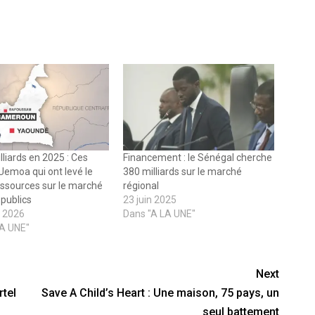
lliards en 2025 : Ces
Financement : le Sénégal cherche
’Uemoa qui ont levé le
380 milliards sur le marché
essources sur le marché
régional
 publics
23 juin 2025
r 2026
Dans "A LA UNE"
LA UNE"
Next
tel
Save A Child’s Heart : Une maison, 75 pays, un
seul battement