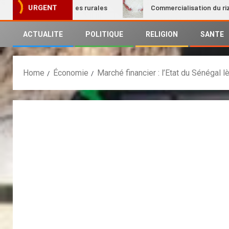
on des femmes rurales
Commercialisation du riz local : Le
URGENT
ACTUALITE
POLITIQUE
RELIGION
SANTE
Home
Économie
Marché financier : l’Etat du Sénégal l