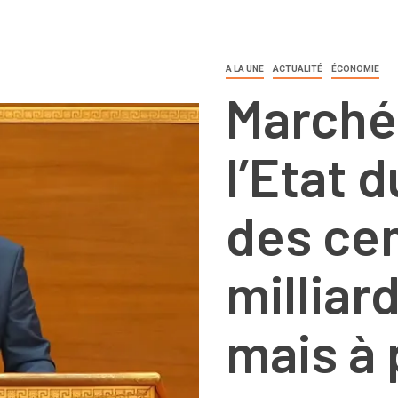
A LA UNE
ACTUALITÉ
ÉCONOMIE
Marché 
l’Etat 
des ce
milliar
mais à 