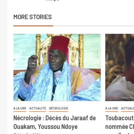
MORE STORIES
A LA UNE
ACTUALITÉ
NÉCROLOGIE
A LA UNE
ACTUAL
Nécrologie : Décès du Jaraaf de
Toubacout
Ouakam, Youssou Ndoye
nommée Ch