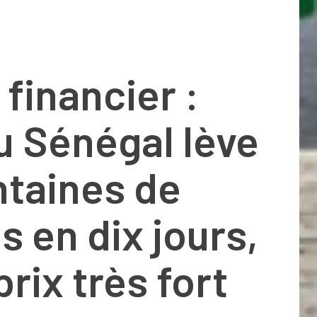
financier :
du Sénégal lève
ntaines de
ds en dix jours,
prix très fort