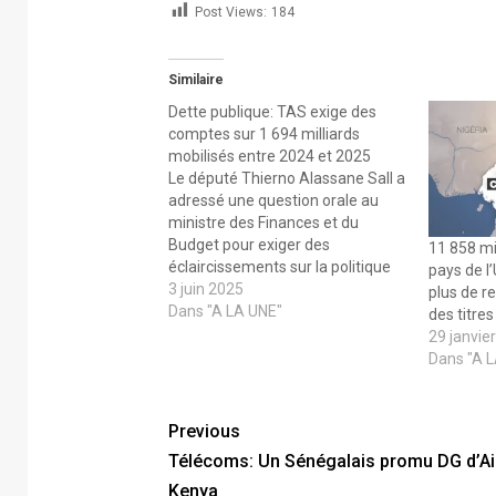
Post Views:
184
Similaire
Dette publique: TAS exige des
comptes sur 1 694 milliards
mobilisés entre 2024 et 2025
Le député Thierno Alassane Sall a
adressé une question orale au
ministre des Finances et du
Budget pour exiger des
11 858 mi
éclaircissements sur la politique
pays de l
d’endettement du Sénégal, jugée
3 juin 2025
plus de r
inquiétante et insuffisamment
Dans "A LA UNE"
des titres
transparente. Dans un message
29 janvie
adressé à Cheikh Diba, il affirme
Dans "A 
que 70 émissions de titres publics
ont été réalisées…
Previous
Télécoms: Un Sénégalais promu DG d’Air
Kenya