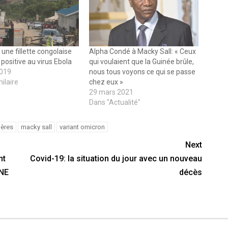
une fillette congolaise
Alpha Condé à Macky Sall: « Ceux
 positive au virus Ebola
qui voulaient que la Guinée brûle,
2019
nous tous voyons ce qui se passe
milaire
chez eux »
29 mars 2021
Dans "Actualité"
ières
macky sall
variant omicron
Next
nt
Covid-19: la situation du jour avec un nouveau
ONE
décès