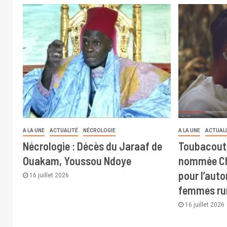
A LA UNE
ACTUALITÉ
NÉCROLOGIE
A LA UNE
ACTUAL
Nécrologie : Décès du Jaraaf de
Toubacout
Ouakam, Youssou Ndoye
nommée Ch
pour l’aut
16 juillet 2026
femmes ru
16 juillet 2026