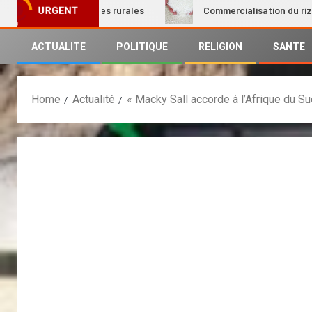
on des femmes rurales
Commercialisation du riz local : Le
URGENT
ACTUALITE
POLITIQUE
RELIGION
SANTE
Home
Actualité
« Macky Sall accorde à l’Afrique du Su