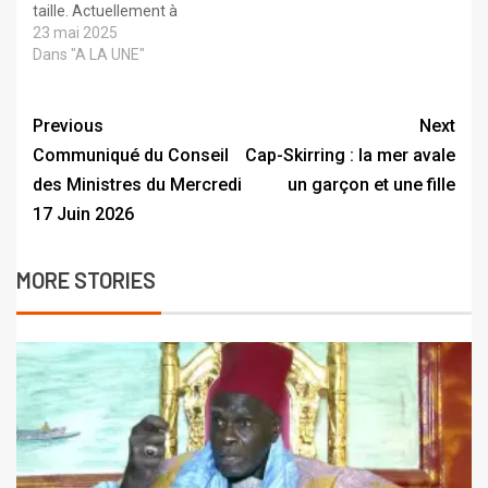
taille. Actuellement à
Dubaï pour peaufiner sa
23 mai 2025
préparation, le “Foudre de
Dans "A LA UNE"
Thiaroye” s’est blessé lors
d’une séance
d’entraînement . Selon
Previous
Next
des informations
Communiqué du Conseil
Cap-Skirring : la mer avale
recueillies, Reug Reug
des Ministres du Mercredi
un garçon et une fille
souffrirait d’une double
blessure aux…
17 Juin 2026
MORE STORIES