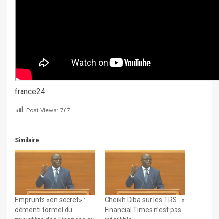
france24
Post Views:
767
Similaire
Emprunts «en secret» :
Cheikh Diba sur les TRS : «
démenti formel du
Financial Times n’est pas