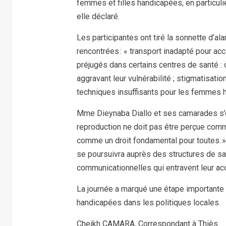
femmes et filles handicapées, en particulie
elle déclaré.
Les participantes ont tiré la sonnette d’a
rencontrées : « transport inadapté pour ac
préjugés dans certains centres de santé :
aggravant leur vulnérabilité ; stigmatisati
techniques insuffisants pour les femmes 
Mme Dieynaba Diallo et ses camarades s’off
reproduction ne doit pas être perçue com
comme un droit fondamental pour toutes. »
se poursuivra auprès des structures de sant
communicationnelles qui entravent leur ac
La journée a marqué une étape importante 
handicapées dans les politiques locales.
Cheikh CAMARA, Correspondant à Thiès.