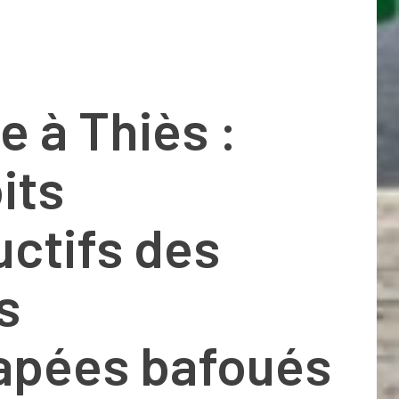
ce à Thiès :
its
ctifs des
s
apées bafoués