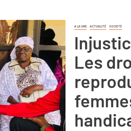
A LA UNE
ACTUALITÉ
SOCIETÉ
Injusti
Les dro
reprodu
femme
handic