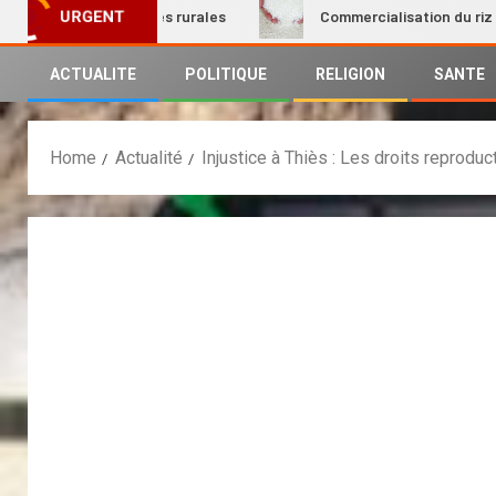
n des femmes rurales
Commercialisation du riz local : Le 
URGENT
ACTUALITE
POLITIQUE
RELIGION
SANTE
Home
Actualité
Injustice à Thiès : Les droits repro