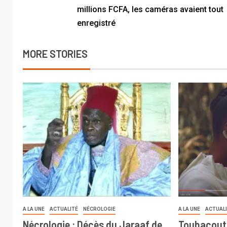
millions FCFA, les caméras avaient tout
enregistré
MORE STORIES
A LA UNE
ACTUALITÉ
NÉCROLOGIE
A LA UNE
ACTUAL
Nécrologie : Décès du Jaraaf de
Toubacout