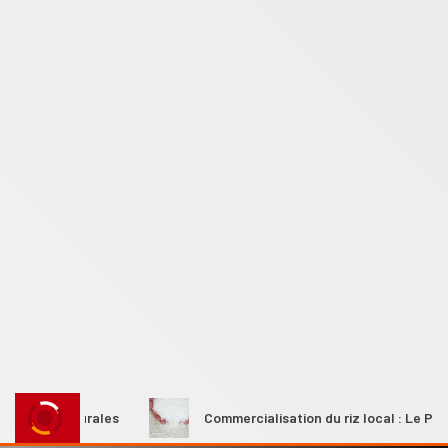
 rurales
Commercialisation du riz local : Le Premier minis