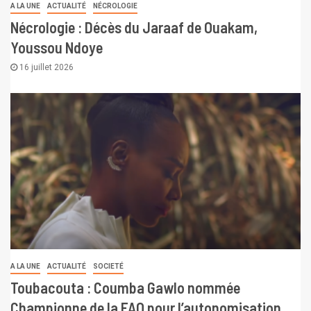
A LA UNE
ACTUALITÉ
NÉCROLOGIE
Nécrologie : Décès du Jaraaf de Ouakam,
Youssou Ndoye
16 juillet 2026
A LA UNE
ACTUALITÉ
SOCIETÉ
Toubacouta : Coumba Gawlo nommée
Championne de la FAO pour l’autonomisation