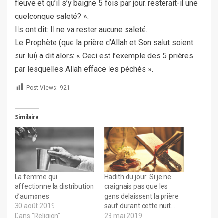
fleuve et qu’il s’y baigne 5 fois par jour, resterait-il une
quelconque saleté? ».
Ils ont dit: Il ne va rester aucune saleté.
Le Prophète (que la prière d’Allah et Son salut soient
sur lui) a dit alors: « Ceci est l’exemple des 5 prières
par lesquelles Allah efface les péchés ».
Post Views:
921
Similaire
La femme qui
Hadith du jour: Si je ne
affectionne la distribution
craignais pas que les
d’aumônes
gens délaissent la prière
30 août 2019
sauf durant cette nuit…
Dans "Religion"
23 mai 2019