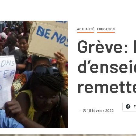
ACTUALITÉ
EDUCATION
Grève: 
d’ense
remette
F
15 février 2022