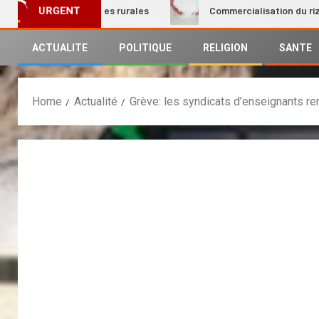
ion des femmes rurales
Commercialisation du riz local : L
URGENT
ACTUALITE
POLITIQUE
RELIGION
SANTE
Home
Actualité
Grève: les syndicats d’enseignants re