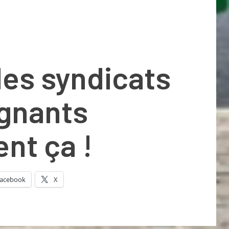
les syndicats
ignants
nt ça !
acebook
X