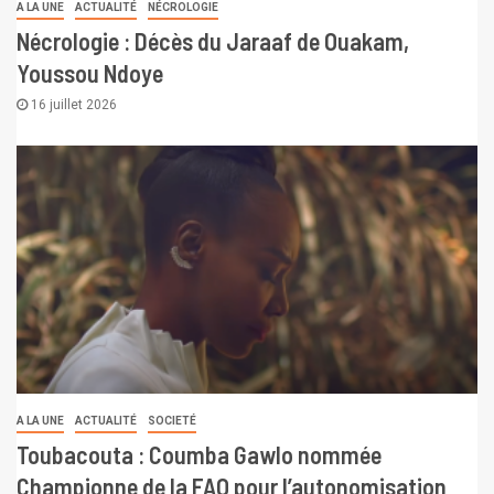
A LA UNE
ACTUALITÉ
NÉCROLOGIE
Nécrologie : Décès du Jaraaf de Ouakam,
Youssou Ndoye
16 juillet 2026
A LA UNE
ACTUALITÉ
SOCIETÉ
Toubacouta : Coumba Gawlo nommée
Championne de la FAO pour l’autonomisation