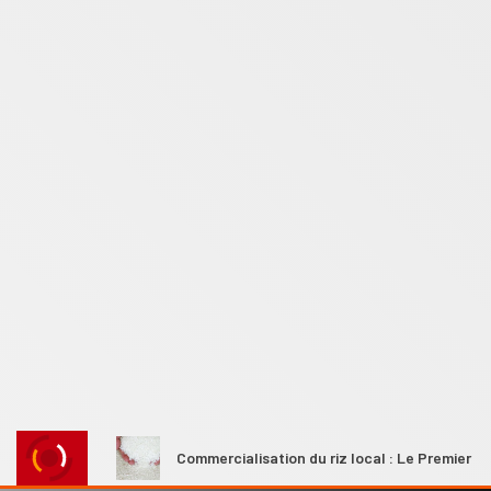
ales
Commercialisation du riz local : Le Premier ministre A