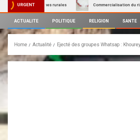
on des femmes rurales
Commercialisation du riz local : Le
URGENT
ACTUALITE
POLITIQUE
RELIGION
SANTE
Home
Actualité
Ejecté des groupes Whatsap : Khourey