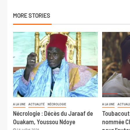
MORE STORIES
A LA UNE
ACTUALITÉ
NÉCROLOGIE
A LA UNE
ACTUAL
Nécrologie : Décès du Jaraaf de
Toubacout
Ouakam, Youssou Ndoye
nommée Ch