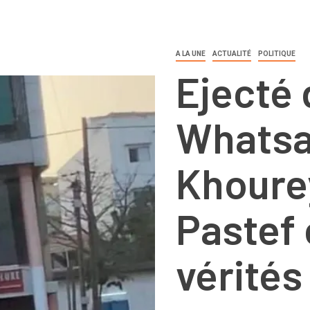
A LA UNE
ACTUALITÉ
POLITIQUE
Ejecté
Whatsa
Khoure
Pastef
vérités