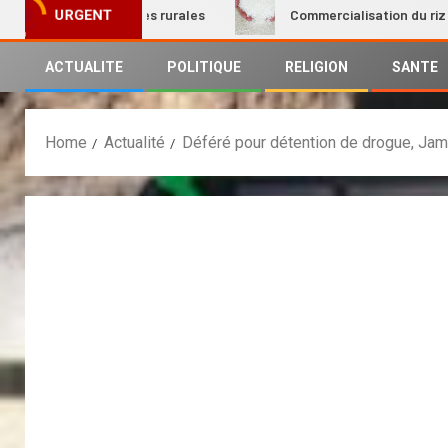
n des femmes rurales
Commercialisation du riz local : Le 
URGENT
ACTUALITE
POLITIQUE
RELIGION
SANTE
Home
Actualité
Déféré pour détention de drogue, Jamr