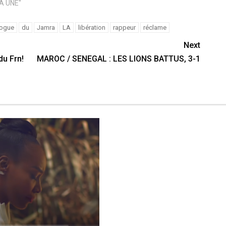
LA UNE"
ogue
du
Jamra
LA
libération
rappeur
réclame
Next
u Frn!
MAROC / SENEGAL : LES LIONS BATTUS, 3-1