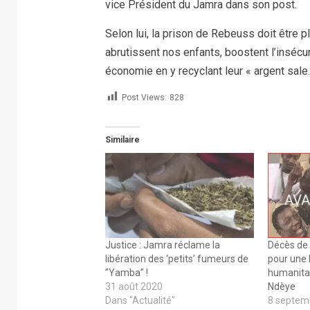
vice Président du Jamra dans son post.
Selon lui, la prison de Rebeuss doit être p
abrutissent nos enfants, boostent l’insécu
économie en y recyclant leur « argent sale.
Post Views:
828
Similaire
Justice : Jamra réclame la
Décès de
libération des ‘petits’ fumeurs de
pour une l
”Yamba” !
humanitai
31 août 2020
Ndèye
Dans "Actualité"
8 septem