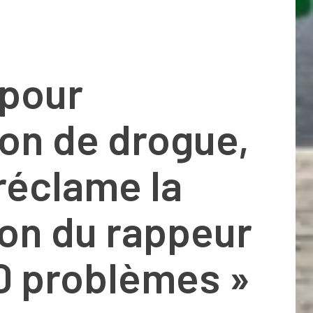
 pour
on de drogue,
réclame la
ion du rappeur
0 problèmes »