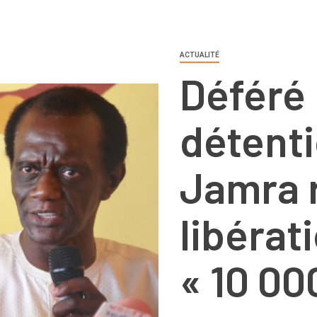
ACTUALITÉ
Déféré
détenti
Jamra 
libérat
« 10 00