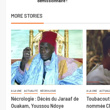
démissionnaire !
MORE STORIES
A LA UNE
ACTUALITÉ
NÉCROLOGIE
A LA UNE
ACTUAL
Nécrologie : Décès du Jaraaf de
Toubacout
Ouakam, Youssou Ndoye
nommée Ch