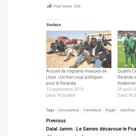
Post Views:
836
Similaire
Accueil de migrants évacués de
Qualifs C
Libye: «Un bon coup politique»
Rwanda v
pour le Rwanda
finalement
13 septembre 2019
29 août 
Dans "Actualité"
Dans "Act
Coronavirus
Fermeture
Kigali
marches
Tags:
Previous
Dalal Jamm : Le Sames désavoue le Pc