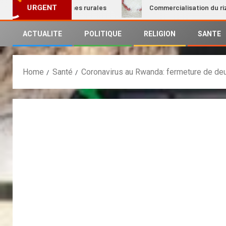
ion des femmes rurales
Commercialisation du riz local : L
URGENT
ACTUALITE
POLITIQUE
RELIGION
SANTE
Home
Santé
Coronavirus au Rwanda: fermeture de deu