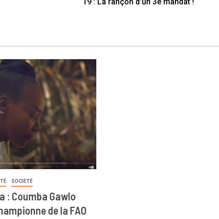
19 : La rançon d’un 3e mandat !
ITÉ
SOCIETÉ
a : Coumba Gawlo
ampionne de la FAO