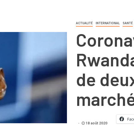
ACTUALITÉ
INTERNATIONAL
SANTÉ
Corona
Rwanda
de deu
marchés
Fac
18 août 2020