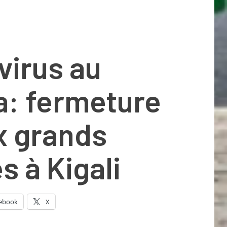
virus au
: fermeture
x grands
 à Kigali
ebook
X