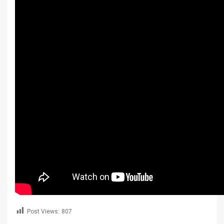
Post Views:
807