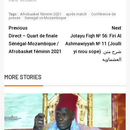
Dans "Actualité"
Afrobasket féminin 2021
après match
Conférence de
Tags:
presse
Senegal vs Mozambique
Previous
Next
Direct – Quart de finale
Jotayu Fiqh № 56: Firi Al
Sénégal-Mozambique /
Ashmawiyyah № 11 (Joulli
Afrobasket féminin 2021
yi niou sope) ‎ شرح متن
العشماوية
MORE STORIES