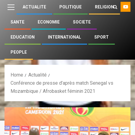
ACTUALITE
POLITIQUE
RELIGION
SANTE
ECONOMIE
SOCIETE
EDUCATION
INTERNATIONAL
SPORT
PEOPLE
Home
Actualité
Conférence de presse d’après match Senegal vs
Mozambique / Afrobasket féminin 2021