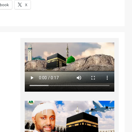
ebook
X