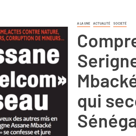
A LA UNE
ACTUALITÉ
SOCIETÉ
Compren
Serign
Mbacké
qui sec
Sénéga