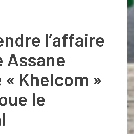
dre l’affaire
e Assane
 « Khelcom »
oue le
l