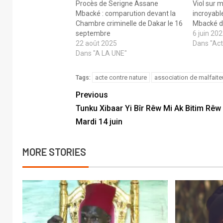
Procès de Serigne Assane
Viol sur m
Mbacké : comparution devant la
incroyabl
Chambre criminelle de Dakar le 16
Mbacké d
septembre
6 juin 20
22 août 2025
Dans "Act
Dans "A LA UNE"
acte contre nature
association de malfaite
Tags:
Previous
Tunku Xibaar Yi Bîr Rêw Mi Ak Bitim Rêw
Mardi 14 juin
MORE STORIES