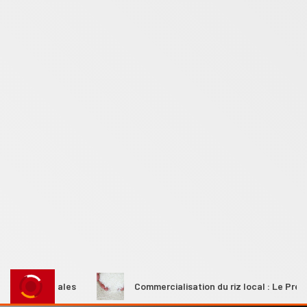
es rurales
Commercialisation du riz local : Le Premier min