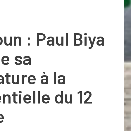
n : Paul Biya
e sa
ture à la
ntielle du 12
e