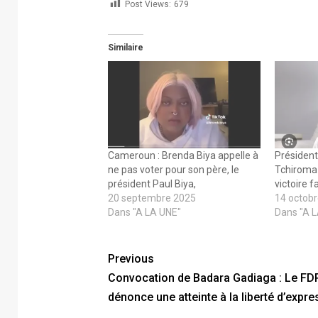
Post Views:
679
Similaire
Cameroun : Brenda Biya appelle à
Président
ne pas voter pour son père, le
Tchiroma 
président Paul Biya,
victoire f
20 septembre 2025
14 octob
Dans "A LA UNE"
Dans "A 
Previous
Convocation de Badara Gadiaga : Le FD
dénonce une atteinte à la liberté d’expre