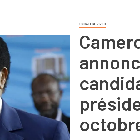
UNCATEGORIZED
Camerou
annonc
candida
préside
octobr