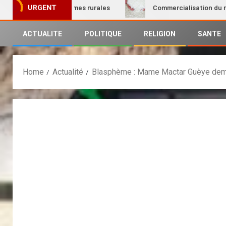
tion des femmes rurales
Commercialisation du riz local : 
URGENT
ACTUALITE
POLITIQUE
RELIGION
SANTE
Home
Actualité
Blasphème : Mame Mactar Guèye dem