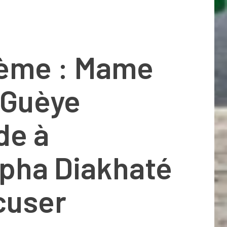
ème : Mame
 Guèye
e à
pha Diakhaté
cuser