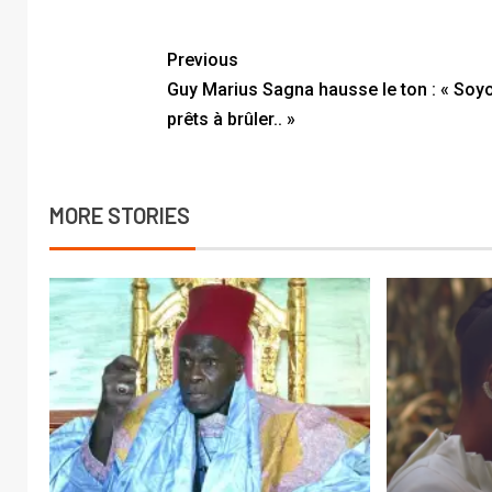
l’endroit du prophète Mouhamed
(Psl). A travers une
correspondance adressée à
Previous
l’ambassadeur d’Inde à Dakar
Guy Marius Sagna hausse le ton : « Soy
parcouru par Lesoleil.sn, le
religieux…
prêts à brûler.. »
MORE STORIES