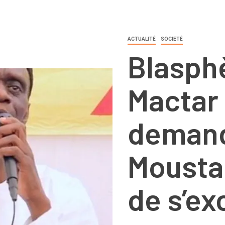
ACTUALITÉ
SOCIETÉ
Blasph
Mactar
demand
Mousta
de s’ex