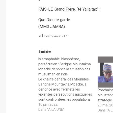
FAIS-LE, Grand Frère, “té Yalla tax” !
Que Dieu te garde.
(MMG JAMRA).
Post Views:
717
Similaire
Islamophobie, blasphème,
persécution : Serigne Mountakha
Mbacké dénonce la situation des
musulman en Inde
Le khalife général des Mourides,
Serigne Mountakha Mbacké, a
dénoncé avec fermeté les
Prochaines
violentes persécutions auxquelles
Moustapha
sont confrontées les populations
stratégie
musulmanes d’Inde et les actes et
10 juin 2022
23 mai 2
propos jugés blasphématoires à
Dans "A LA UNE"
Dans "A 