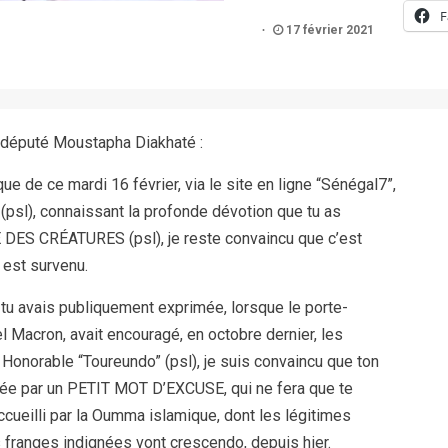
F
17 février 2021
député Moustapha Diakhaté :
que de ce mardi 16 février, via le site en ligne “Sénégal7”,
sl), connaissant la profonde dévotion que tu as
E DES CRÉATURES (psl), je reste convaincu que c’est
 est survenu.
 avais publiquement exprimée, lorsque le porte-
acron, avait encouragé, en octobre dernier, les
onorable “Toureundo” (psl), je suis convaincu que ton
née par un PETIT MOT D’EXCUSE, qui ne fera que te
 accueilli par la Oumma islamique, dont les légitimes
franges indignées vont crescendo, depuis hier.