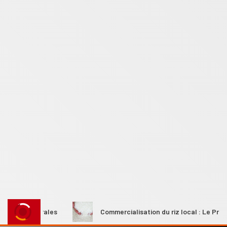
es rurales
Commercialisation du riz local : Le Premier min