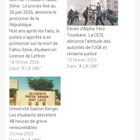
Sène : Le procès fixé au
26 juin 2026, annonce le
procureur de la
République
Décès d’Alpha Yéro
Huit ans après les faits, la
Tounkara : La CESL
justice s’apprête à se
dénonce l’attitude des
prononcer sur la mort de
autorités de l’UGB et
Fallou Sène, étudiant en
réclame justice
Licence de Lettres
12 février 2024
modernes à l’Université
18 février 2026
Dans "A LA UNE"
Gaston-Berger (UGB) de
Dans "A LA UNE"
Saint-Louis. Le procureur
de la République près le
tribunal de grande
instance hors classe de
Dakar a annoncé, hier
mardi, que le…
Université Gaston Berger :
Les étudiants décrètent
48 heures de grève
renouvelables …
23 mai 2025