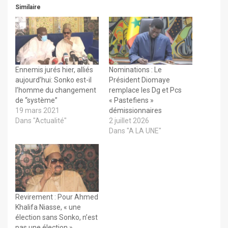
Similaire
Ennemis jurés hier, alliés
Nominations : Le
aujourd’hui: Sonko est-il
Président Diomaye
l’homme du changement
remplace les Dg et Pcs
de “système”
« Pastefiens »
19 mars 2021
démissionnaires
Dans "Actualité"
2 juillet 2026
Dans "A LA UNE"
Revirement : Pour Ahmed
Khalifa Niasse, « une
élection sans Sonko, n’est
pas une élection »