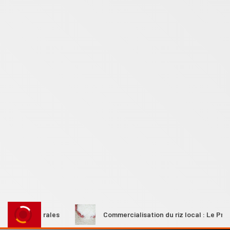
es rurales
Commercialisation du riz local : Le Premier min