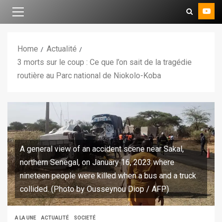
Home
Actualité
3 morts sur le coup : Ce que l’on sait de la tragédie
routière au Parc national de Niokolo-Koba
A general view of an accident scene near Sakal,
northern Senegal, on January 16, 2023 where
nineteen people were killed when a bus and a truck
collided. (Photo by Ousseynou Diop / AFP)
A LA UNE
ACTUALITÉ
SOCIETÉ