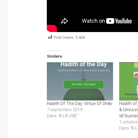
Post Views:
3 468
Similaire
Hadith Of The Day: Virtue Of Dhikr
Hadith of
7 septembre 2019
& Umra in
Dans "A LA UNE"
1 octobr
Dans "A 