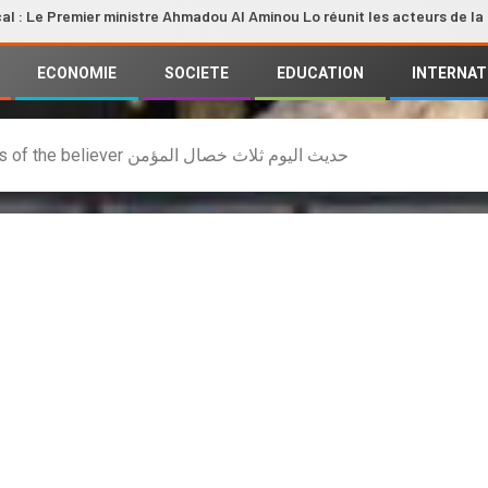
remier ministre Ahmadou Al Aminou Lo réunit les acteurs de la filière
ECONOMIE
SOCIETE
EDUCATION
INTERNAT
Hadith of the Day: Three qualities of the believer حديث اليوم ثلاث خصال المؤمن