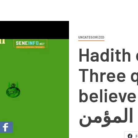
UNCATEGORIZED
Hadith 
Three q
believer حديث ال
ثلاث خ
F