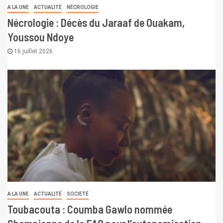
A LA UNE
ACTUALITÉ
NÉCROLOGIE
Nécrologie : Décès du Jaraaf de Ouakam,
Youssou Ndoye
16 juillet 2026
A LA UNE
ACTUALITÉ
SOCIETÉ
Toubacouta : Coumba Gawlo nommée