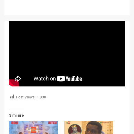
Post Views:
1 030
Similaire