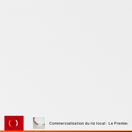
urales
Commercialisation du riz local : Le Premier ministre